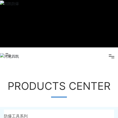
产品
国）
中心
新闻
中心
关于四
凯
营销网
MK平台（中国）
络
在线留
PRODUCTS CENTER
产品中心
言
人才招
新闻中心
聘
联系我
防爆工具系列
关于四凯
们