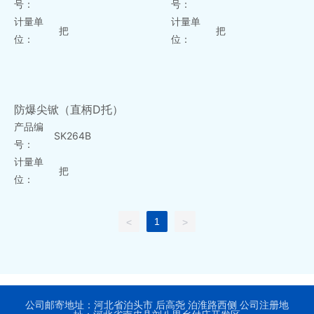
号：
号：
计量单
计量单
把
把
位：
位：
防爆尖锨（直柄D托）
产品编
SK264B
号：
计量单
把
位：
1
<
>
公司邮寄地址：河北省泊头市 后高尧 泊淮路西侧 公司注册地