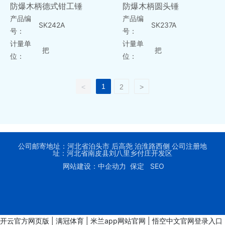
防爆木柄德式钳工锤
防爆木柄圆头锤
产品编
产品编
SK242A
SK237A
号：
号：
计量单
计量单
把
把
位：
位：
1
<
2
>
公司邮寄地址：河北省泊头市 后高尧 泊淮路西侧 公司注册地
址：河北省南皮县刘八里乡付庄开发区
网站建设：中企动力 保定
SEO
开云官方网页版
|
满冠体育
|
米兰app网站官网
|
悟空中文官网登录入口