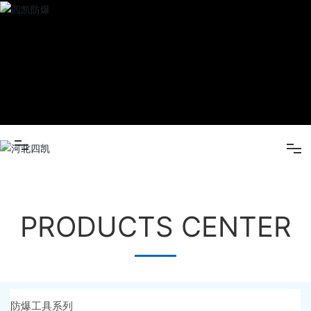
产品
国）
中心
新闻
中心
关于四
凯
营销网
MK平台（中国）
络
在线留
PRODUCTS CENTER
产品中心
言
人才招
新闻中心
聘
联系我
防爆工具系列
关于四凯
们