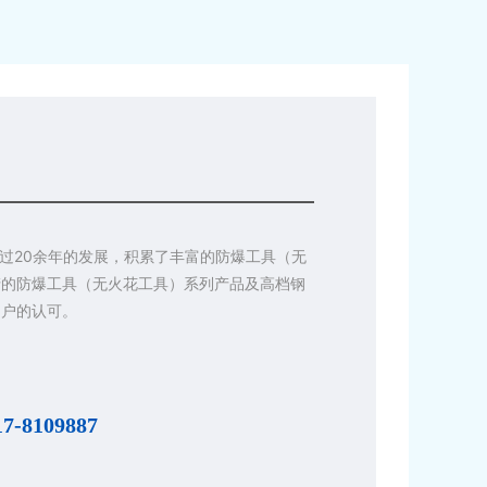
经过20余年的发展，积累了丰富的防爆工具（无
产的防爆工具（无火花工具）系列产品及高档钢
用户的认可。
17-8109887