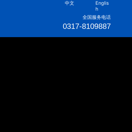
中文
Englis
h
全国服务电话
0317-8109887